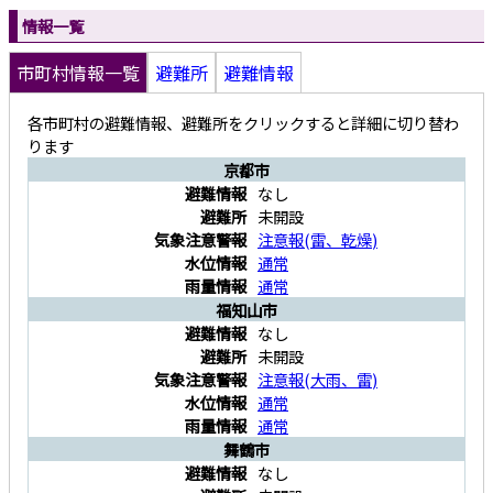
情報一覧
市町村情報一覧
避難所
避難情報
各市町村の避難情報、避難所をクリックすると詳細に切り替わ
ります
京都市
なし
未開設
注意報
(
雷
、
乾燥
)
通常
通常
福知山市
なし
未開設
注意報
(
大雨
、
雷
)
通常
通常
舞鶴市
なし