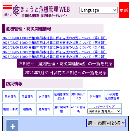
更新
MENU
危機管理・防災関連情報
2026/08/08 11:00 令和8年熊本地震に係る支援の状況について（第６報）
2026/08/07 10:00 令和8年熊本地震に係る支援の状況について（第５報）
2026/08/06 13:00 令和8年熊本地震に係る支援の状況について（第４報）
2026/08/05 10:00 令和8年熊本地震に係る支援の状況について（第３報）
2026/08/04 10:00 令和8年熊本地震に係る支援の状況について（第２報）
お知らせ（危機管理・防災関連情報）の一覧を見る
2021年3月31日以前のお知らせの一覧を見る
防災情報
危機管理型
河川防災カ
土砂災害
気象情報
雨量情報
水位情報
ダム情報
水位計
メラ
危険度分布
ハザードマップ
通行規制情
AED設置場
地震・津波
避難所
避難情報
報
所
+