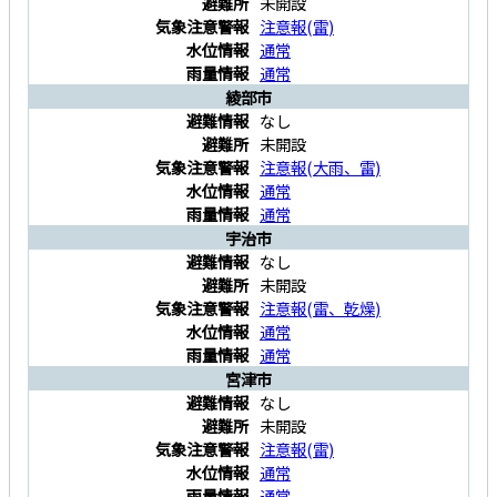
未開設
注意報
(
雷
)
通常
通常
綾部市
なし
未開設
注意報
(
大雨
、
雷
)
通常
通常
宇治市
なし
未開設
注意報
(
雷
、
乾燥
)
通常
通常
宮津市
なし
未開設
注意報
(
雷
)
通常
通常