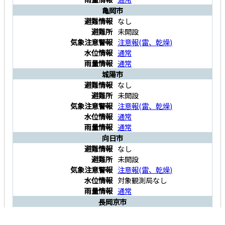
亀岡市
なし
未開設
注意報
(
雷
、
乾燥
)
通常
通常
城陽市
なし
未開設
注意報
(
雷
、
乾燥
)
通常
通常
向日市
なし
未開設
注意報
(
雷
、
乾燥
)
対象観測局なし
通常
長岡京市
なし
未開設